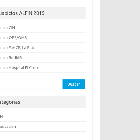
uspicios ALFIN 2015
picio CIN
picio OPS/OMS
icio FaHCE, La Plata
picio RedIAB
icio Hospital El Cruce
ar:
ategorías
IN
acitación