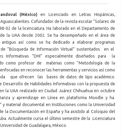
andoval (México)
en Licenciado en Letras Hispánicas,
guascalientes. Cofundador de la revista escolar “Solares de
98-02 de la licenciatura. Ha laborado en el Departamento de
ca de la UAA desde 2002. Se ha desempeñado en el área de
vo antiguo así como se ha dedicado a elaborar programas
 de “Búsqueda de Información Virtual” sustentados en el
des Informativas “DHI” especialmente diseñados para la
do como profesor de materias como “Metodología de la
enfocadas en reconocer las herramientas y servicios así como
izada que ofrecen las bases de datos de tipo académico.
de Desarrollo de Habilidades Informativas con la propuesta de
 en la UAA realizado en Ciudad Juárez Chihuahua en octubre
anza y aprendizaje en Línea en plataforma Moodle y ha
 y material documental en Instituciones como la Universidad
 de la Documentación en España y ha asistido al Coloquio del
 Cuba. Actualmente cursa el último semestre de la Licenciatura
a Universidad de Guadalajara, México.