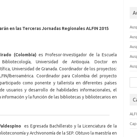
A
Aus
arán en las Terceras Jornadas Regionales ALFIN 2015
Aus
Ausp
Tirado (Colombia)
es Profesor-Investigador de la Escuela
Aus
 Bibliotecología, Universidad de Antioquia. Doctor en
Ausp
ífica, Universidad de Granada. Coordinador de los proyectos:
LFIN/Iberoamérica. Coordinador para Colombia del proyecto
Busc
participado como ponente y tallerista en diferentes países
de usuarios y desarrollo de habilidades informacionales, el
 información y la función de las bibliotecas y bibliotecarios en
C
ALF
Cap
Valdespino
es Egresada Bachillerato y la Licenciatura de la
blioteconomía y Archivonomía de la SEP. Obtuvo la maestría en