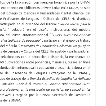
udios de la Información con mención honorífica por la UNAM.
experiencia en bibliotecas universitarias en la UNAM, ha sido
 del Colegio de Ciencias y Humanidades Plantel Oriente, del
e Profesores de Lenguas – Cultura del CELE. Ha diseñado
participado en el diseñado del tutorial
“Sesión inicial para la
ción”,
colaboró en el diseño instruccional del módulo
ora del curso autoinstruccional ““
Curso autoinstruccional:
a el estudiante de posgrado”
y participó en el grupo de trabajo
l del Módulo
“Desarrollo de Habilidades Informativas (DHI) en
 de Lenguas – Cultura del CELE. Ha asistido y participado en
l relacionados con la educación a distancia, la enseñanza de
 60 publicaciones entre ponencias, manuales, cursos en línea
abetización informativa, la educación a distancia. Labora en el
tro de Enseñanza de Lenguas Extranjeras de la UNAM y
upo de trabajo de la Revista
Estudios de Lingüística Aplicada
 virtuales. Recibió el
Premio al Servicio Bibliotecario 2011,
profesional en la prestación de servicios de calidad en las
 México
. Otorgado por la UNAM, Secretaría de Desarrollo
cas de la UNAM.